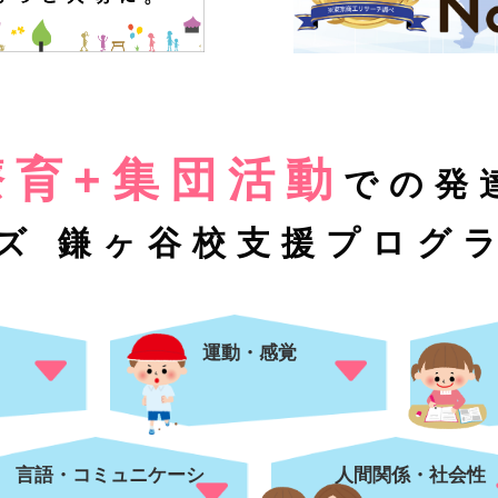
療育+集団活動
での発
ズ 鎌ヶ谷校
支援プログ
運動・感覚
言語・コミュニケーシ
人間関係・社会性