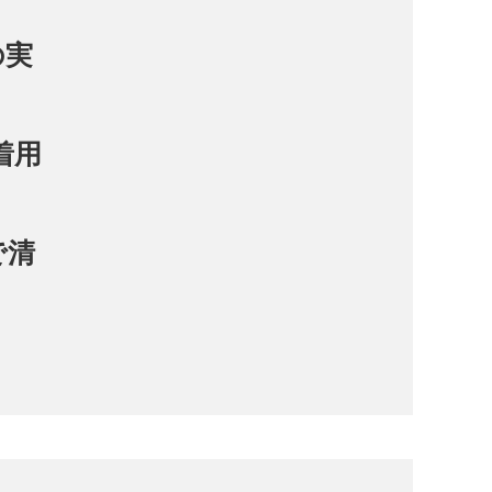
の実
着用
で清