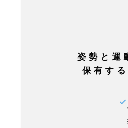
姿勢と運
保有す