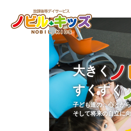
Skip
to
content
ノビルキッズ-NOBIL KIDS-千葉県
千葉県のノビルキッズは、児童福祉法に基づいた児童発達支援・
の児童発達支援・放課後等デイサ
援や学習支援などの療育・サポートをいたします。
ービス
大きく
すくすく
子ども達の、心とか
そして将来の自立に