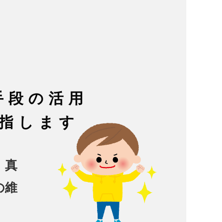
手段の活用
指します
、真
の維