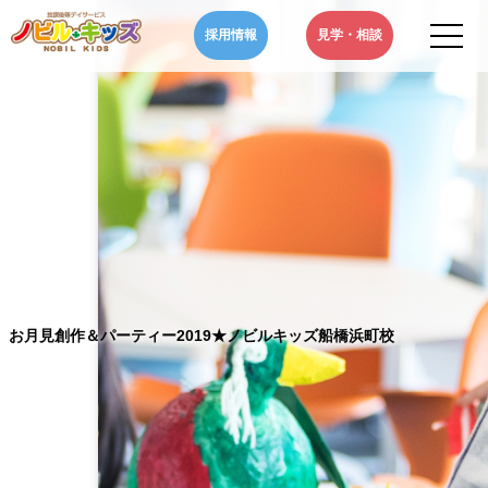
Skip
採用情報
見学・相談
to
content
ノビルキッズ-NOBIL
千葉県のノビルキッズは、児童福祉法に基づいた児童発達支援・放課
KIDS-千葉県の児童発達
後等デイサービスを通じ、自閉症やADHD、といった発達障害などを
支援・放課後等デイサー
お持ちのお子さまの発達支援や学習支援などの療育・サポートをいた
ビス|お月見創作＆パー
します。
ティー2019★ノビルキ
ッズ船橋浜町校
お月見創作＆パーティー2019★ノビルキッズ船橋浜町校