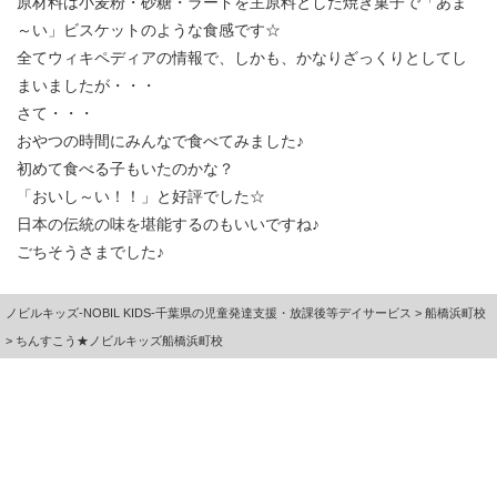
原材料は小麦粉・砂糖・ラードを主原料とした焼き菓子で「あま
～い」ビスケットのような食感です☆
全てウィキペディアの情報で、しかも、かなりざっくりとしてし
まいましたが・・・
さて・・・
おやつの時間にみんなで食べてみました♪
初めて食べる子もいたのかな？
「おいし～い！！」と好評でした☆
日本の伝統の味を堪能するのもいいですね♪
ごちそうさまでした♪
ノビルキッズ-NOBIL KIDS-千葉県の児童発達支援・放課後等デイサービス
>
船橋浜町校
>
ちんすこう★ノビルキッズ船橋浜町校
地域の「困った」を「ありがとう」に変える。®