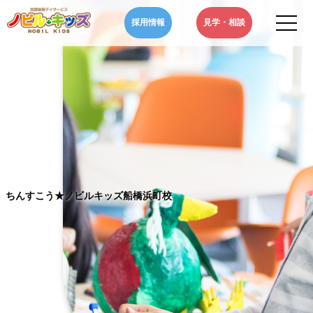
Skip
採用情報
見学・相談
to
content
ノビルキッズ-NOBIL
千葉県のノビルキッズは、児童福祉法に基づいた児童発達支援・放課
KIDS-千葉県の児童発達
後等デイサービスを通じ、自閉症やADHD、といった発達障害などを
支援・放課後等デイサー
お持ちのお子さまの発達支援や学習支援などの療育・サポートをいた
ビス|ちんすこう★ノビ
します。
ルキッズ船橋浜町校
ちんすこう★ノビルキッズ船橋浜町校