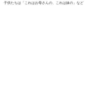
子供たちは「これはお母さんの、これは妹の」など
家族にプレゼントにしたい！と言って
（お父さんのは・・・とスタッフは思ったりしましたが
）、
愛情をこめて袋詰めしていました(⋈◍＞◡＜◍)。✧
♡
自分たちで作ったチョコはとてもおいしかったです
ノビルキッズ-NOBIL KIDS-千葉県の児童発達支援・放課後等デイサービス
>
蘇我校
>
バ
レンタインチョコ作り★ノビルキッズ蘇我校