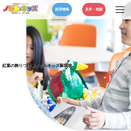
Skip
採用情報
見学・相談
to
content
ノビルキッズ-NOBIL
千葉県のノビルキッズは、児童福祉法に基づいた児童発達支援・放課
KIDS-千葉県の児童発達
後等デイサービスを通じ、自閉症やADHD、といった発達障害などを
支援・放課後等デイサー
お持ちのお子さまの発達支援や学習支援などの療育・サポートをいた
ビス|紅葉の飾りつけ★
します。
ノビルキッズ蘇我校
紅葉の飾りつけ★ノビルキッズ蘇我校