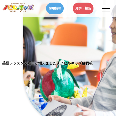
Skip
採用情報
見学・相談
to
content
ノビルキッズ-NOBIL
千葉県のノビルキッズは、児童福祉法に基づいた児童発達支援・放課
KIDS-千葉県の児童発達
後等デイサービスを通じ、自閉症やADHD、といった発達障害などを
支援・放課後等デイサー
お持ちのお子さまの発達支援や学習支援などの療育・サポートをいた
ビス|英語レッスンの曜
します。
日が増えました★ノビル
キッズ蘇我校
英語レッスンの曜日が増えました★ノビルキッズ蘇我校