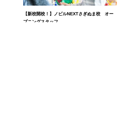
【新校開校！】ノビルNEXTさぎぬま校 オー
プニングスタッフ……
記事の詳細へ
< 前
1
…
30
31
32
33
Warning
: Undefined array key "bpost_post_archive_display" in
/home/xs800332/nobil-
kids.com/public_html/wp-content/plugins/breadcrumb-
navxt/class.bcn_breadcrumb_trail.php
on line
1105
Warning
: Undefined array key "bpost_post_archive_display" in
/home/xs800332/nobil-
kids.com/public_html/wp-content/plugins/breadcrumb-
navxt/class.bcn_breadcrumb_trail.php
on line
809
ノビルキッズ-NOBIL KIDS-千葉県の児童発達支援・放課後等デイサービス