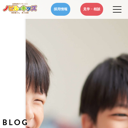
Skip
採用情報
見学・相談
to
content
ノビルキッズ-NOBIL
千葉県のノビルキッズは、児童福祉法に基づいた児童発達支援・放課
KIDS-千葉県の児童発達
後等デイサービスを通じ、自閉症やADHD、といった発達障害などを
支援・放課後等デイサー
お持ちのお子さまの発達支援や学習支援などの療育・サポートをいた
ビス|七夕ケーキ作り★
します。
ノビルキッズ蘇我校
BLOG