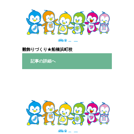
雛飾りづくり★船橋浜町校
記事の詳細へ